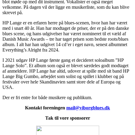
blot møde op med dit instrument. Vokalister er også meget
velkomne. På dagen vil der ligge en musikerliste, som du kan blive
skrevet på.
HP Lange er en erfaren herre på blues-scenen, hvor han har været
med i snart 40 år. Han har modtaget de priser, der er på den danske
blues scene, og hans udgivelser har været nomineret til et væld af
Danish Music Awards – tre har taget prisen som bedste roots/blues
album. I alt har han udgivet 14 cd’er i eget navn, senest albummet
Everything’s Alright fra 2024.
I 2021 udgav HP Lange første gang et decideret soloalbum ”HP
Lange Solo”. Et album som også er blevet særdeles godt modtaget
af anmeldere. HP Lange har altid, udover at spille med sit band HP
Lange Big Gumbo, arbejdet som solist og spillet i klubber og på
festivaler over hele Skandinavien samt store dele af Europa og
USA.
Der er fri entre for både musikere og publikum.
Kontakt foreningen
mail@viborgblues.dk
Tak til vore sponsorer