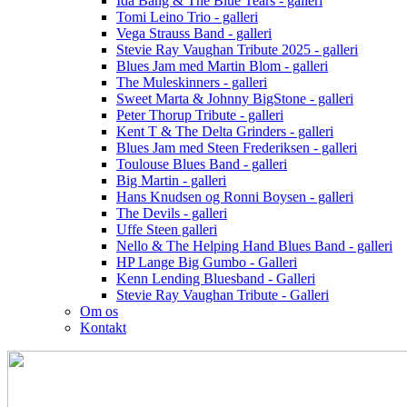
Ida Bang & The Blue Tears - galleri
Tomi Leino Trio - galleri
Vega Strauss Band - galleri
Stevie Ray Vaughan Tribute 2025 - galleri
Blues Jam med Martin Blom - galleri
The Muleskinners - galleri
Sweet Marta & Johnny BigStone - galleri
Peter Thorup Tribute - galleri
Kent T & The Delta Grinders - galleri
Blues Jam med Steen Frederiksen - galleri
Toulouse Blues Band - galleri
Big Martin - galleri
Hans Knudsen og Ronni Boysen - galleri
The Devils - galleri
Uffe Steen galleri
Nello & The Helping Hand Blues Band - galleri
HP Lange Big Gumbo - Galleri
Kenn Lending Bluesband - Galleri
Stevie Ray Vaughan Tribute - Galleri
Om os
Kontakt