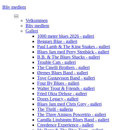
Bliv medlem
Velkommen
Bliv medlem
Galleri
1000 meter blues 2026 - galleri
Beggars Blue - galleri
Paul Lamb & The King Snakes - galleri
Blues Jam med Perry Stenbäck - galleri
B.B. & The Blues Shacks - galleri
Trouble Cats - galleri
The Cinelli Brothers - galleri
Øernes Blues Band - galleri
Tove Gustavsson Band - galleri
Four By Blues - galleri
Walter Trout & Friends - galleri
Fried Okra Deluxe - galleri
Doors Legacy - galleri
Blues Jam med Chris Grey - galleri
The Thrill - galleria
The Three Amigos Powertrio - galleri
Camilla Lindstrøm Blues Band - galleri
Creedence Experience - galleri