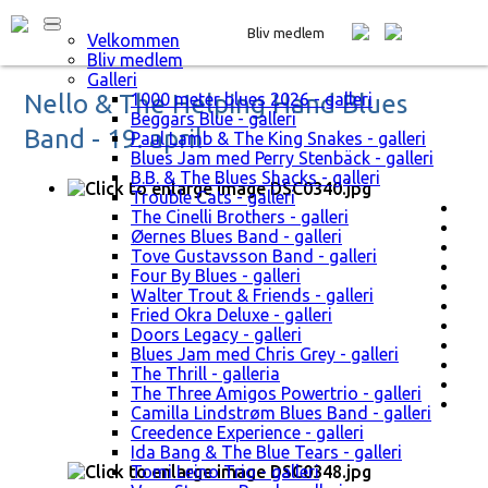
Bliv medlem
Velkommen
Bliv medlem
Galleri
Nello & The Helping Hand Blues
1000 meter blues 2026 - galleri
Beggars Blue - galleri
Band - 19. april
Paul Lamb & The King Snakes - galleri
Blues Jam med Perry Stenbäck - galleri
B.B. & The Blues Shacks - galleri
Trouble Cats - galleri
The Cinelli Brothers - galleri
Øernes Blues Band - galleri
Tove Gustavsson Band - galleri
Four By Blues - galleri
Walter Trout & Friends - galleri
Fried Okra Deluxe - galleri
Doors Legacy - galleri
Blues Jam med Chris Grey - galleri
The Thrill - galleria
The Three Amigos Powertrio - galleri
Camilla Lindstrøm Blues Band - galleri
Creedence Experience - galleri
Ida Bang & The Blue Tears - galleri
Tomi Leino Trio - galleri