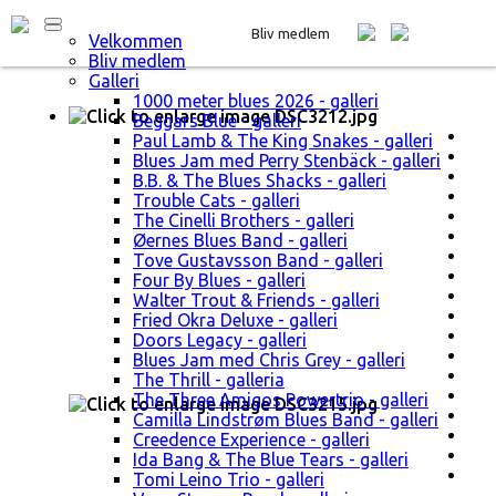
Bliv medlem
Velkommen
Bliv medlem
Galleri
1000 meter blues 2026 - galleri
Beggars Blue - galleri
Paul Lamb & The King Snakes - galleri
Blues Jam med Perry Stenbäck - galleri
B.B. & The Blues Shacks - galleri
Trouble Cats - galleri
The Cinelli Brothers - galleri
Øernes Blues Band - galleri
Tove Gustavsson Band - galleri
Four By Blues - galleri
Walter Trout & Friends - galleri
Fried Okra Deluxe - galleri
Doors Legacy - galleri
Blues Jam med Chris Grey - galleri
The Thrill - galleria
The Three Amigos Powertrio - galleri
Camilla Lindstrøm Blues Band - galleri
Creedence Experience - galleri
Ida Bang & The Blue Tears - galleri
Tomi Leino Trio - galleri