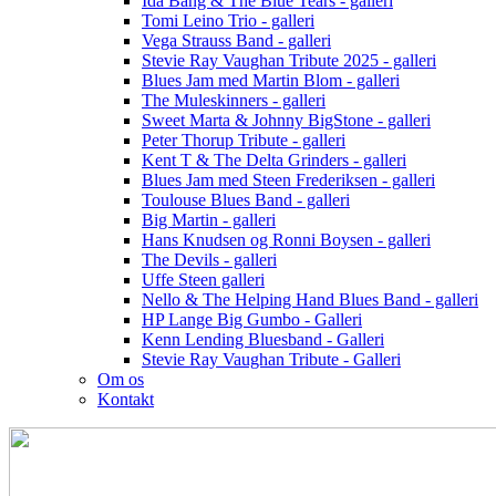
Ida Bang & The Blue Tears - galleri
Tomi Leino Trio - galleri
Vega Strauss Band - galleri
Stevie Ray Vaughan Tribute 2025 - galleri
Blues Jam med Martin Blom - galleri
The Muleskinners - galleri
Sweet Marta & Johnny BigStone - galleri
Peter Thorup Tribute - galleri
Kent T & The Delta Grinders - galleri
Blues Jam med Steen Frederiksen - galleri
Toulouse Blues Band - galleri
Big Martin - galleri
Hans Knudsen og Ronni Boysen - galleri
The Devils - galleri
Uffe Steen galleri
Nello & The Helping Hand Blues Band - galleri
HP Lange Big Gumbo - Galleri
Kenn Lending Bluesband - Galleri
Stevie Ray Vaughan Tribute - Galleri
Om os
Kontakt