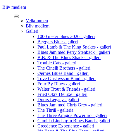
Bliv medlem
Velkommen
Bliv medlem
Galleri
1000 meter blues 2026 - galleri
Beggars Blue - galleri
Paul Lamb & The King Snakes - galleri
Blues Jam med Perry Stenbäck - galleri
B.B. & The Blues Shacks - galleri
Trouble Cats - galleri
The Cinelli Brothers - galleri
Øernes Blues Band - galleri
Tove Gustavsson Band - galleri
Four By Blues - galleri
Walter Trout & Friends - galleri
Fried Okra Deluxe - galleri
Doors Legacy - galleri
Blues Jam med Chris Grey - galleri
The Thrill - galleria
The Three Amigos Powertrio - galleri
Camilla Lindstrøm Blues Band - galleri
Creedence Experience - galleri