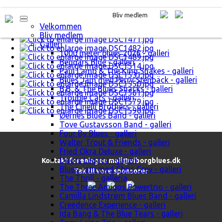
Bliv medlem
Velkommen
Bliv medlem
Galleri
1000 meter blues 2026 - galleri
Beggars Blue - galleri
Paul Lamb & The King Snakes - galleri
Blues Jam med Perry Stenbäck - galleri
B.B. & The Blues Shacks - galleri
Trouble Cats - galleri
The Cinelli Brothers - galleri
Øernes Blues Band - galleri
Tove Gustavsson Band - galleri
Four By Blues - galleri
Walter Trout & Friends - galleri
Fried Okra Deluxe - galleri
Doors Legacy - galleri
Kontakt foreningen
mail@viborgblues.dk
Blues Jam med Chris Grey - galleri
Tak til vore sponsorer
The Thrill - galleria
The Three Amigos Powertrio - galleri
Camilla Lindstrøm Blues Band - galleri
Creedence Experience - galleri
Ida Bang & The Blue Tears - galleri