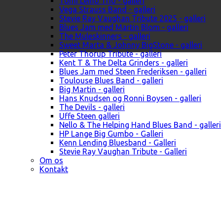
Tomi Leino Trio - galleri
Vega Strauss Band - galleri
Stevie Ray Vaughan Tribute 2025 - galleri
Blues Jam med Martin Blom - galleri
The Muleskinners - galleri
Sweet Marta & Johnny BigStone - galleri
Peter Thorup Tribute - galleri
Kent T & The Delta Grinders - galleri
Blues Jam med Steen Frederiksen - galleri
Toulouse Blues Band - galleri
Big Martin - galleri
Hans Knudsen og Ronni Boysen - galleri
The Devils - galleri
Uffe Steen galleri
Nello & The Helping Hand Blues Band - galleri
HP Lange Big Gumbo - Galleri
Kenn Lending Bluesband - Galleri
Stevie Ray Vaughan Tribute - Galleri
Om os
Kontakt