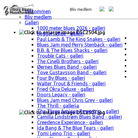
Bliv medlem
Velkommen
Bliv medlem
Galleri
1000 meter blues 2026 - galleri
Beggars Blue - galleri
Paul Lamb & The King Snakes - galleri
Blues Jam med Perry Stenbäck - galleri
B.B. & The Blues Shacks - galleri
Trouble Cats - galleri
The Cinelli Brothers - galleri
Øernes Blues Band - galleri
Tove Gustavsson Band - galleri
Four By Blues - galleri
Walter Trout & Friends - galleri
Fried Okra Deluxe - galleri
Doors Legacy - galleri
Blues Jam med Chris Grey - galleri
The Thrill - galleria
The Three Amigos Powertrio - galleri
Camilla Lindstrøm Blues Band - galleri
Creedence Experience - galleri
Ida Bang & The Blue Tears - galleri
Tomi Leino Trio - galleri